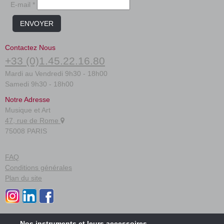
E-mail *
ENVOYER
Contactez Nous
+33 (0)1.45.22.16.80
Mardi au Vendredi 9h30 - 18h00
Samedi 9h30 - 18h00
Notre Adresse
Musique et Art
47, rue de Rome
75008 PARIS
FAQ
Conditions générales
Plan du site
Nos instruments
et leurs accessoires