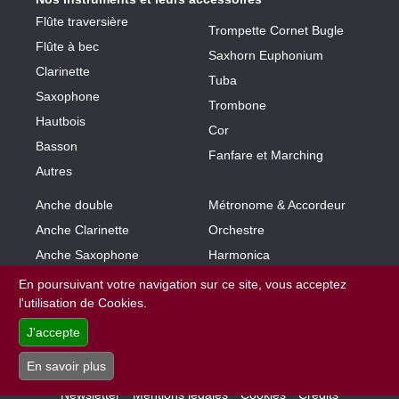
Flûte traversière
Trompette Cornet Bugle
Flûte à bec
Saxhorn Euphonium
Clarinette
Tuba
Saxophone
Trombone
Hautbois
Cor
Basson
Fanfare et Marching
Autres
Anche double
Métronome & Accordeur
Anche Clarinette
Orchestre
Anche Saxophone
Harmonica
Embouchure petit cuivre
Piano
En poursuivant votre navigation sur ce site, vous acceptez
l'utilisation de Cookies.
Embouchure gros cuivre
Bec Clarinette
J'accepte
Bec Saxophone
En savoir plus
Newsletter
Mentions légales
Cookies
Crédits