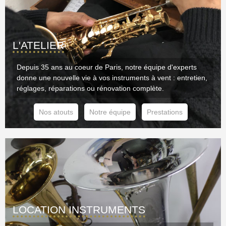
Nouveautés
Promotions
Promotions
Nouveautés
L'ATELIER
Nouveautés
Depuis 35 ans au coeur de Paris, notre équipe d'experts
donne une nouvelle vie à vos instruments à vent : entretien,
réglages, réparations ou rénovation complète.
Nos atouts
Notre équipe
Prestations
LOCATION INSTRUMENTS