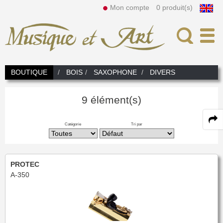
Mon compte
0 produit(s)
Recherche
BOUTIQUE
BOIS
SAXOPHONE
DIVERS
Actualités
Dans
9 élément(s)
L'Atelier
Catégorie
Tri par
Nos atouts
Nos locations
Notre équipe
Louer un instrument
Bois
PROTEC
Prestations
Nos instruments
FLÛTE TRAVERSIÈRE
Cuivres
A-350
Fifre
Flûte en Ut
Tarifs
TROMPETTE CORNET BUGLE
Becs, Anches, Embouchures
Flûte Piccolo
Flûte Alto
Flûte Basse & C/Basse
Tête de flûte
Trompette Piccolo
Trompette Sib
ANCHE DOUBLE
Accessoires et Divers
Entretien
Lyre & Carnet
Trompette Ut
Trompette spéciale