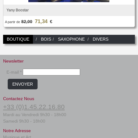
Yany Boostar
71,34
82,00
€
A partir de
BOUTIQUE
BOIS
SAXOPHONE
DIVERS
Newsletter
E-mail *
ENVOYER
Contactez Nous
+33 (0)1.45.22.16.80
Mardi au Vendredi 9h30 - 18h00
Samedi 9h30 - 18h00
Notre Adresse
Musique et Art