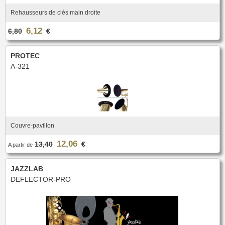
Saxhorn Basse
Euphonium
TROMBONE
Nouveautés
Ligature & Couvre-bec
Cordon & Harnais
Tuba
Trombone petite queue
Rehausseurs de clés main droite
Entretien
Lyre & Carnet
Trombone à pistons
Trombone Alto
Trombone grosse queue
Trombone basse
Etui & Housse
Stand
6,12
Trombone Basse
Trombone Sib
6,80
€
Accessoires
Divers
Trombone Sib-Fa
Trombone spécial
BEC CLARINETTE
Sourdine
Entretien
HAUTBOIS
PROTEC
Lyre & Carnet
Etui & Housse
Sib
Mib
A-321
Hautbois
Cor anglais
Protection
Stand
Alto
Basse
Hautbois spécial
Cordon & Harnais
Divers
Harmonie
Accessoires
Entretien
Etui & Housse
COR
BEC SAXOPHONE
Stand
Divers
Cor simple
Cor double
Soprano
Alto
BASSON
Sourdine
Entretien
Ténor
Baryton
Couvre-pavillon
Fagott
Bocal
Lyre & Carnet
Etui & Housse
Sopranino & Basse
Accessoires
Cordon & Harnais
Entretien
Protection
Stand
12,06
13,40
€
A partir de
Etui & Housse
Stand
FANFARE ET MARCHING
Coups de coeur
Divers
JAZZLAB
Clairon
Trompette de cavalerie
AUTRES
DEFLECTOR-PRO
Promotions
Coups de coeur
Coups de coeur