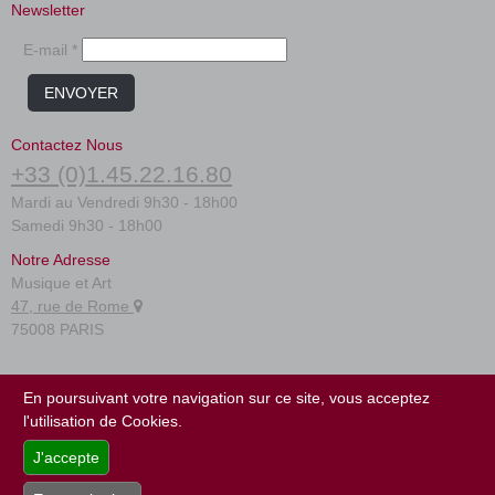
Nouveautés
Newsletter
Promotions
Promotions
E-mail *
ENVOYER
Nouveautés
Nouveautés
Contactez Nous
+33 (0)1.45.22.16.80
Mardi au Vendredi 9h30 - 18h00
Samedi 9h30 - 18h00
Notre Adresse
Musique et Art
47, rue de Rome
75008 PARIS
FAQ
En poursuivant votre navigation sur ce site, vous acceptez
Conditions générales
l'utilisation de Cookies.
Plan du site
J'accepte