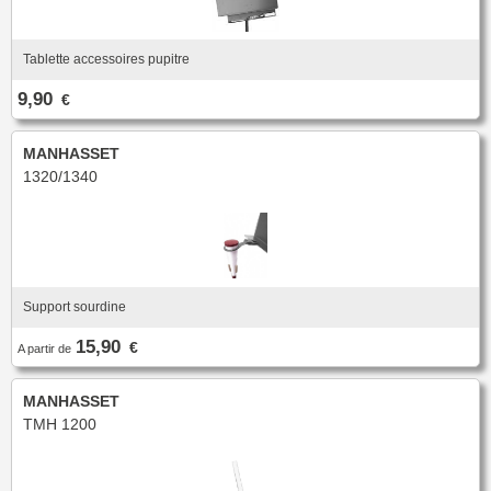
Nouveautés
Promotions
Promotions
Tablette accessoires pupitre
Nouveautés
9,90
€
Nouveautés
MANHASSET
1320/1340
Support sourdine
15,90
€
A partir de
MANHASSET
TMH 1200