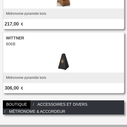
Nouveautés
Promotions
Promotions
Métronome pyramide bois
217,00
€
Nouveautés
Nouveautés
WITTNER
806B
Métronome pyramide bois
306,00
€
BOUTIQUE
ACCESSOIRES ET DIVERS
MÉTRONOME & ACCORDEUR