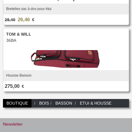
Bretelles sac à dos pour étui
26,46
29,40
€
TOM & WILL
36BA
Housse Basson
275,00
€
BOUTIQUE
BOIS
BASSON
ETUI & HOUSSE
Newsletter