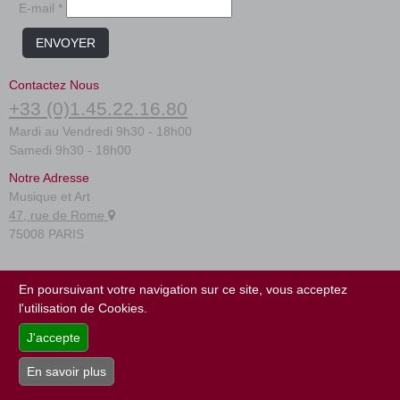
E-mail *
ENVOYER
Contactez Nous
+33 (0)1.45.22.16.80
Mardi au Vendredi 9h30 - 18h00
Samedi 9h30 - 18h00
Notre Adresse
Musique et Art
47, rue de Rome
75008 PARIS
FAQ
En poursuivant votre navigation sur ce site, vous acceptez
Conditions générales
l'utilisation de Cookies.
Plan du site
J'accepte
En savoir plus