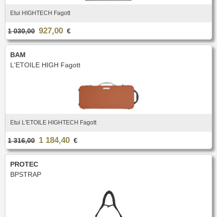
Nouveautés
Promotions
Etui HIGHTECH Fagott
Promotions
927,00
1 030,00
€
Nouveautés
Nouveautés
BAM
L'ETOILE HIGH Fagott
Etui L'ETOILE HIGHTECH Fagott
1 184,40
1 316,00
€
PROTEC
BPSTRAP