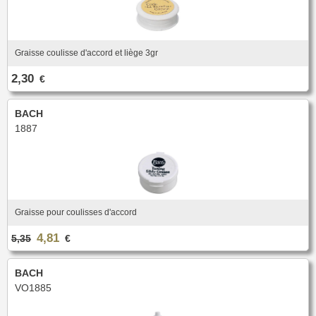
Nouveautés
Promotions
Promotions
Graisse coulisse d'accord et liège 3gr
Nouveautés
Nouveautés
2,30
€
BACH
1887
Graisse pour coulisses d'accord
4,81
5,35
€
BACH
VO1885