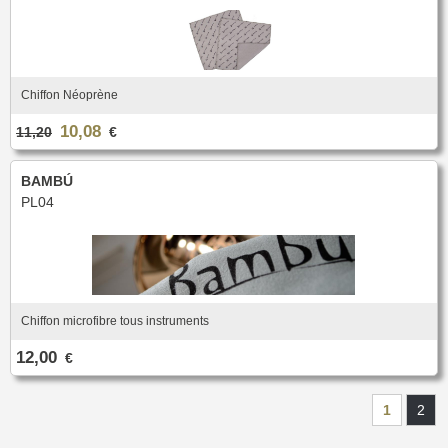
Chiffon Néoprène
10,08
11,20
€
BAMBÚ
PL04
Chiffon microfibre tous instruments
12,00
€
1
2