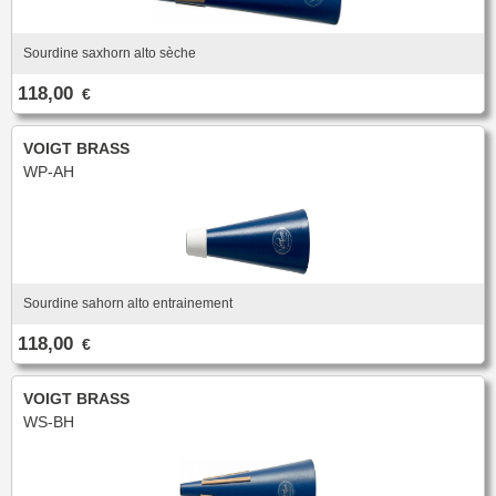
Nouveautés
Promotions
Promotions
Sourdine saxhorn alto sèche
118,00
€
Nouveautés
Nouveautés
VOIGT BRASS
WP-AH
Sourdine sahorn alto entrainement
118,00
€
VOIGT BRASS
WS-BH