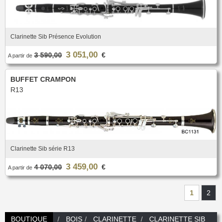
Clarinette Sib Présence Evolution
3 051,00
3 590,00
€
A partir de
BUFFET CRAMPON
R13
Clarinette Sib série R13
3 459,00
4 070,00
€
A partir de
1
2
BOUTIQUE
BOIS
CLARINETTE
CLARINETTE SIB