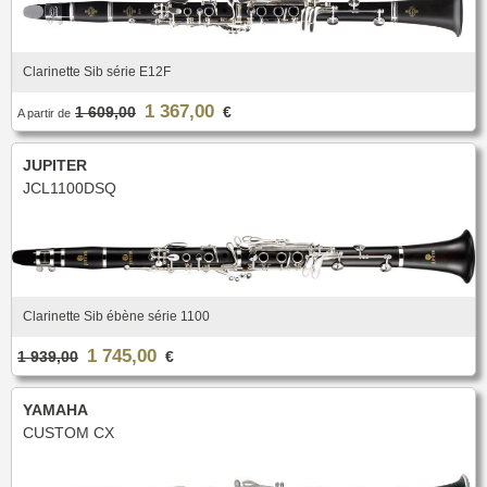
Clarinette Sib série E12F
1 367,00
1 609,00
€
A partir de
JUPITER
JCL1100DSQ
Clarinette Sib ébène série 1100
1 745,00
1 939,00
€
YAMAHA
CUSTOM CX