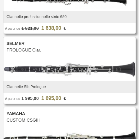
Nouveautés
Promotions
Promotions
Clarinette professionnelle série 650
Nouveautés
1 638,00
1 821,00
€
A partir de
Nouveautés
SELMER
PROLOGUE Clar.
Clarinette Sib Prologue
1 695,00
1 995,00
€
A partir de
YAMAHA
CUSTOM CSGIII