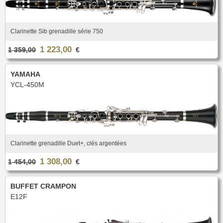
Clarinette Sib grenadille série 750
1 223,00
1 359,00
€
YAMAHA
YCL-450M
Clarinette grenadille Duet+, clés argentées
1 308,00
1 454,00
€
BUFFET CRAMPON
E12F