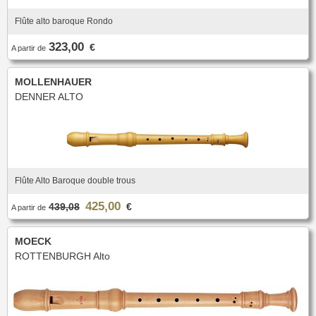
Flûte alto baroque Rondo
323,00
€
A partir de
MOLLENHAUER
DENNER ALTO
Flûte Alto Baroque double trous
425,00
439,08
€
A partir de
MOECK
ROTTENBURGH Alto