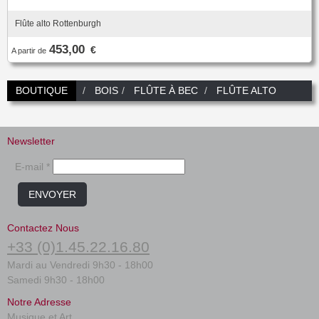
Flûte alto Rottenburgh
453,00
€
A partir de
BOUTIQUE
BOIS
FLÛTE À BEC
FLÛTE ALTO
Newsletter
E-mail *
ENVOYER
Contactez Nous
+33 (0)1.45.22.16.80
Mardi au Vendredi 9h30 - 18h00
Samedi 9h30 - 18h00
Notre Adresse
Musique et Art