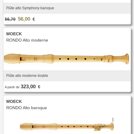
Nouveautés
Promotions
Flûte alto Symphony baroque
Promotions
56,00
56,70
€
Nouveautés
Nouveautés
MOECK
RONDO Alto moderne
Flûte alto moderne érable
323,00
€
A partir de
MOECK
RONDO Alto baroque