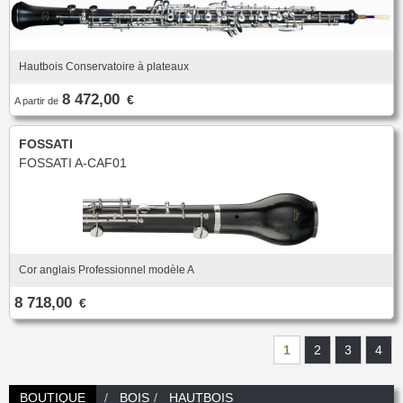
Hautbois Conservatoire à plateaux
8 472,00
€
A partir de
FOSSATI
FOSSATI A-CAF01
Cor anglais Professionnel modèle A
8 718,00
€
1
2
3
4
BOUTIQUE
BOIS
HAUTBOIS