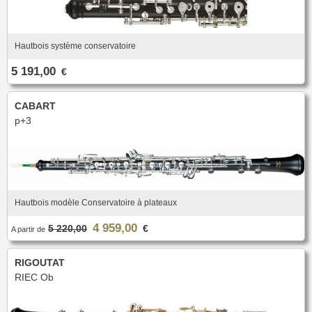
Hautbois système conservatoire
5 191,00
€
CABART
p+3
Hautbois modèle Conservatoire à plateaux
4 959,00
5 220,00
€
A partir de
RIGOUTAT
RIEC Ob