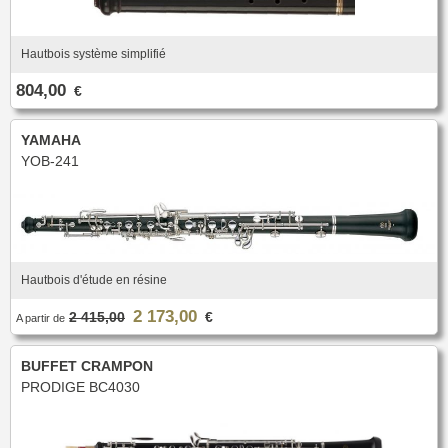
Nouveautés
Promotions
Promotions
Hautbois système simplifié
Nouveautés
804,00
€
Nouveautés
YAMAHA
YOB-241
Hautbois d'étude en résine
2 173,00
2 415,00
€
A partir de
BUFFET CRAMPON
PRODIGE BC4030