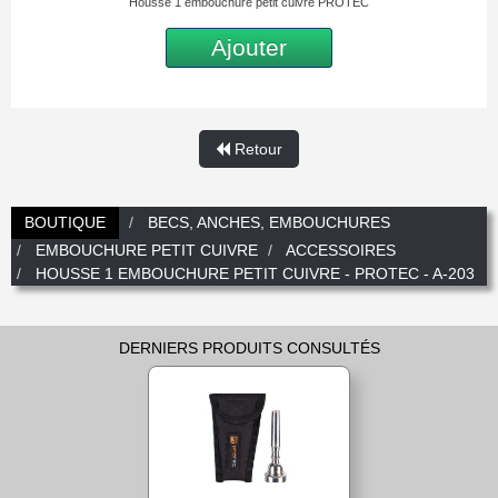
Housse 1 embouchure petit cuivre PROTEC
Nouveautés
Promotions
Promotions
Ajouter
Nouveautés
Nouveautés
Retour
BOUTIQUE
BECS, ANCHES, EMBOUCHURES
EMBOUCHURE PETIT CUIVRE
ACCESSOIRES
HOUSSE 1 EMBOUCHURE PETIT CUIVRE - PROTEC - A-203
DERNIERS PRODUITS CONSULTÉS