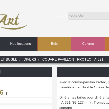
Recherche
Nos locations
Bois
Cuivres
Recherche
ET BUGLE
DIVERS
COUVRE-PAVILLON - PROTEC - A-321
Dans
1
Avec le couvre-pavillon Protec, p
Lavable et réutilisable / Tissu d
06
€
Différentes tailles pour différent
- A-321 (95-127mm) : Trompette
soprano