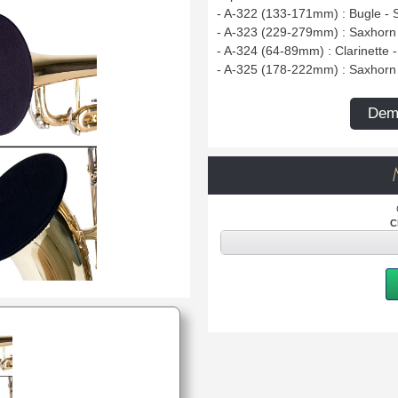
- A-322 (133-171mm) : Bugle -
- A-323 (229-279mm) : Saxhorn
- A-324 (64-89mm) : Clarinette 
- A-325 (178-222mm) : Saxhorn
Dema
C