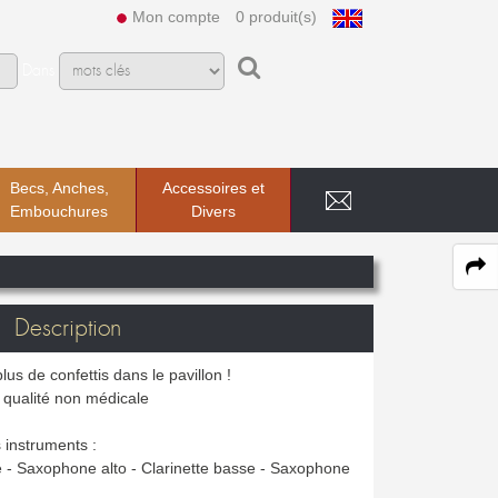
Mon compte
0 produit(s)
Dans
Becs, Anches,
Accessoires et
Embouchures
Divers
Description
lus de confettis dans le pavillon !
e qualité non médicale
s instruments :
 - Saxophone alto - Clarinette basse - Saxophone