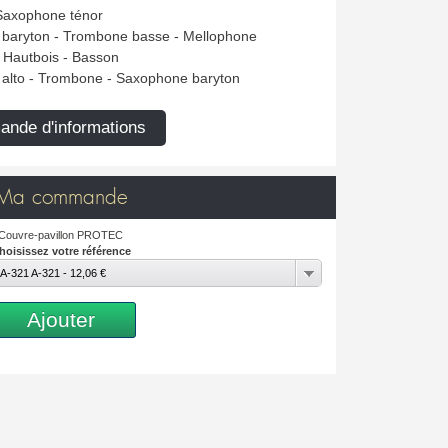
 Saxophone ténor
 baryton - Trombone basse - Mellophone
- Hautbois - Basson
 alto - Trombone - Saxophone baryton
nde d'informations
Ma commande
Couvre-pavillon PROTEC
hoisissez votre référence
A-321 A-321 - 12,06 €
Ajouter