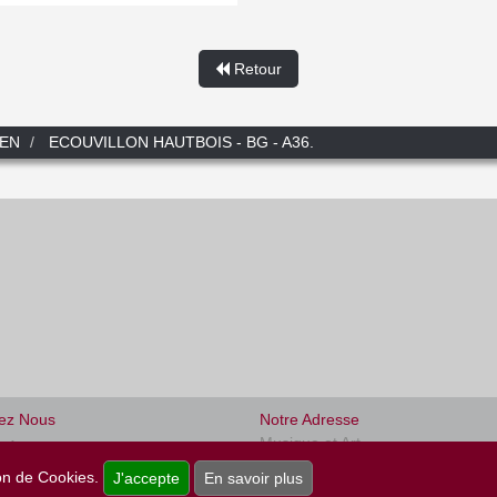
Retour
IEN
ECOUVILLON HAUTBOIS - BG - A36.
ez Nous
Notre Adresse
Musique et Art
0)1.45.22.16.80
47, rue de Rome
tion de Cookies.
u Vendredi 9h30 - 18h00
J'accepte
En savoir plus
75008 PARIS