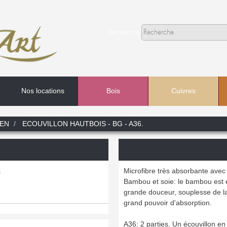
Recherche
Nos locations
Bois
Cuivres
Recherche
IEN
ECOUVILLON HAUTBOIS - BG - A36.
Dans
Microfibre très absorbante avec
s
Bambou et soie: le bambou est éc
grande douceur, souplesse de la 
grand pouvoir d'absorption.
A36: 2 parties. Un écouvillon en