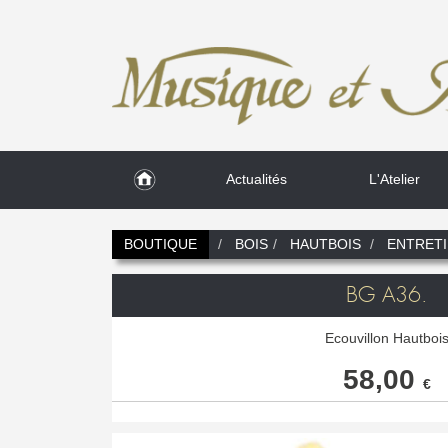
Actualités
L'Atelier
BOUTIQUE
BOIS
HAUTBOIS
ENTRET
BG A36.
Ecouvillon Hautboi
58,00
€