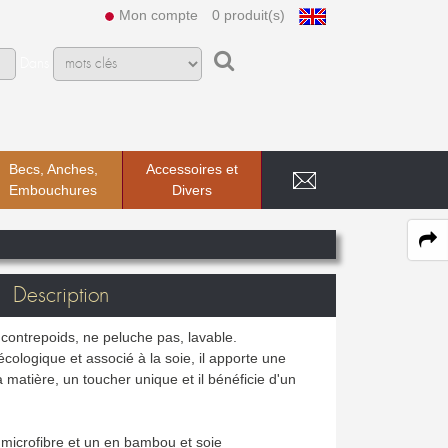
Mon compte
0 produit(s)
Dans
Becs, Anches,
Accessoires et
Embouchures
Divers
Description
 contrepoids, ne peluche pas, lavable.
ologique et associé à la soie, il apporte une
matière, un toucher unique et il bénéficie d'un
 microfibre et un en bambou et soie