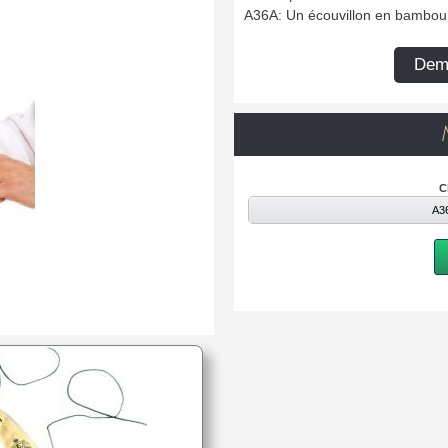
A36A: Un écouvillon en bambou 
Dema
C
A36