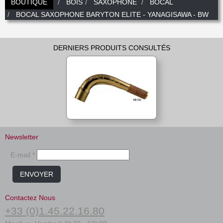
BOUTIQUE
BOIS
SAXOPHONE
BOCAL
Nouveautés
Promotions
BOCAL SAXOPHONE BARYTON ELITE - YANAGISAWA - BW
Promotions
Nouveautés
DERNIERS PRODUITS CONSULTÉS
Nouveautés
Newsletter
E-mail *
ENVOYER
Contactez Nous
+33 (0)1.45.22.16.80